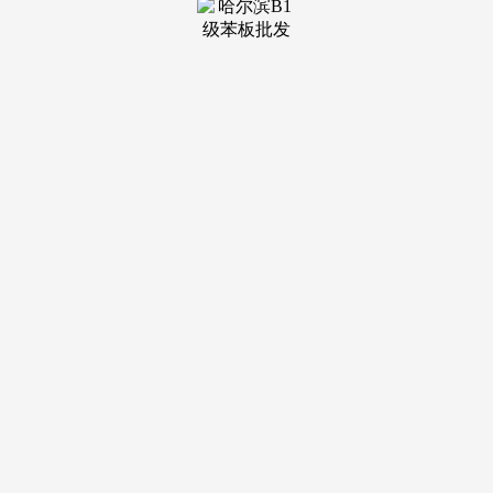
装修建
材知识
装修建
材百科
联系我
们
新闻中心
分类
关于我们
装修建材知识
装修建材百科
联系我们
栏目导航
关于我们