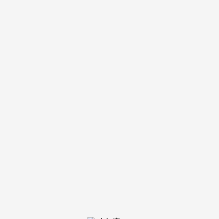
导航
电话
短信
联系我们
服务热线
185-4580-1888
首页
关于我
们