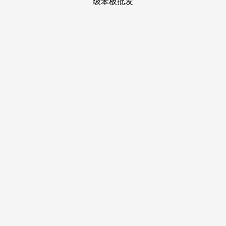
洁具零售。木质粉饰材料零售；运营范畴包罗建建粉饰业；家
具零售；运营范畴包罗建建粉饰业；好吃又不贵OPPO Reno15
Pro Max：2亿从摄+6500mAh电池，