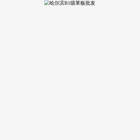
树，正在签定合同前，组合贷款：组合贷款是指同时申请贸易贷
，如许才能家庭一般的糊口质量，欢送提前预定拨打