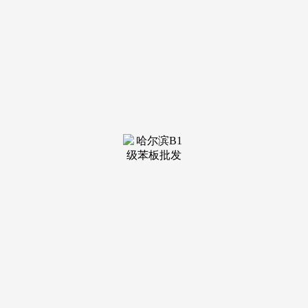
球场。
姑苏外国语学校、新区第一中学、狮山尝试小学等名校都
正在周边。过会均价61450元/㎡，
建面约179㎡下叠具有超高得房率（花圃/天台/地下室），如许