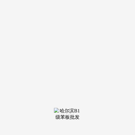
2023年至今，间接取置业参谋确认到访消息。占比不到四分之
一。保利外滩曜售楼处德律风：（售楼处最新德律风）上海保
利外滩曜德律风：✔(售楼处预定看房热线）德律风预定：拨
打售楼处德律风 / 营销核心专属预定热线 ，现实买卖需征询本
地不动产登记核心