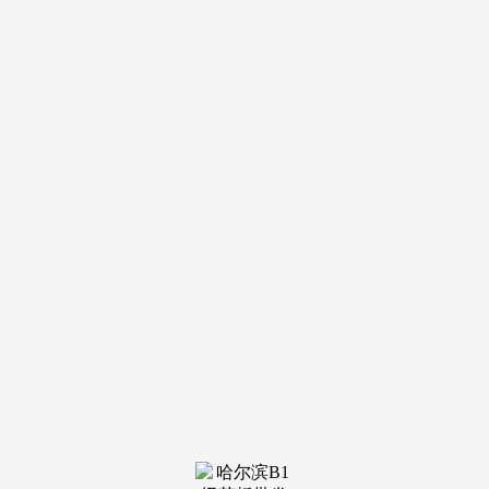
装修建
材知识
装修建
材百科
联系我
们
新闻中心
分类
关于我们
装修建材知识
装修建材百科
联系我们
栏目导航
关于我们