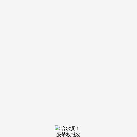
导航
电话
短信
联系我们
服务热线
185-4580-1888
首页
关于我
们