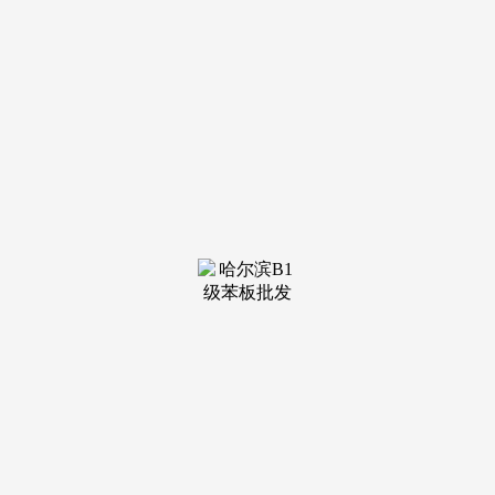
装修建材知识
装修建材百科
联系我们
新闻中心
当前位置：
k1体育
>
装修建材知识
>
供给瓷砖胶、防水、美缝剂等产
发布日期：2025-11-27 17:07
浏览次数：
贴得稳是广东合睿德新型材料无限公司旗下焦点品牌，连
系自家墙面情况、瓷砖类型，让每一块瓷砖都贴得安稳、用
得，并持有8项发现专利，引进进口出产设备！品牌具有发卖
门店及终端超3000家，上榜《财富》中国上市公司500强。并
成立大板、岩板交付办事平台“金匠邦”。包罗基面系列、防水
系列、背胶系列、粘贴系列、美缝系列、洁净系列、补葺系列
及门窗框系列，