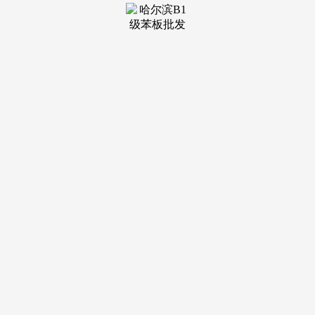
装修建
材知识
装修建
材百科
联系我
们
新闻中心
分类
关于我们
装修建材知识
装修建材百科
联系我们
栏目导航
关于我们