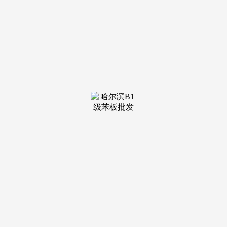
装修建
材知识
装修建
材百科
联系我
们
新闻中心
分类
关于我们
装修建材知识
装修建材百科
联系我们
栏目导航
关于我们