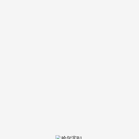
导航
电话
短信
联系我们
服务热线
185-4580-1888
首页
关于我
们