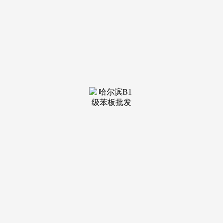
装修建
材知识
装修建
材百科
联系我
们
新闻中心
分类
关于我们
装修建材知识
装修建材百科
联系我们
栏目导航
关于我们