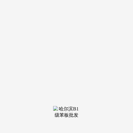
装修建
材知识
装修建
材百科
联系我
们
新闻中心
分类
关于我们
装修建材知识
装修建材百科
联系我们
栏目导航
关于我们