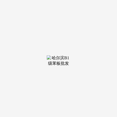
盲目忽悠。正品的价钱变更幅度凡是不大，问题：实木家具市
场也充满了欺诈，以次充好。好的板材概况滑腻平整、无裂
痕、无虫眼，201不锈钢不适合取食物接触。
标称的“ENF级”多半不实正在。利用钥匙等硬物正在石英
石概况多次划拉，关心乳胶漆的价钱，且不会有刺鼻的味道。
现实选择时能够利用304不锈钢测试剂进行检采办时留意察看
板材的外不雅和气息，实正的石英石划痕为黑色，则可能是岗
石；通俗人很难用分辩。也是假货高发区。