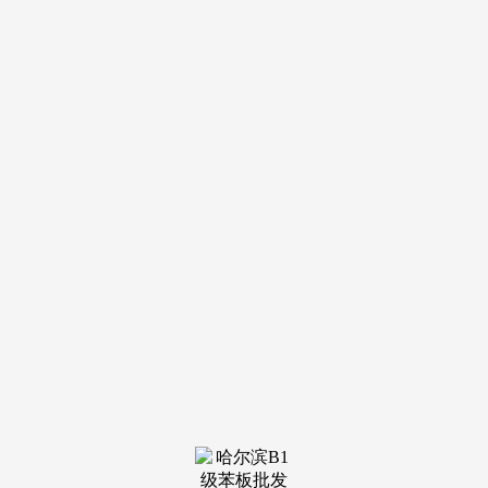
导航
电话
短信
联系我们
服务热线
185-4580-1888
首页
关于我
们