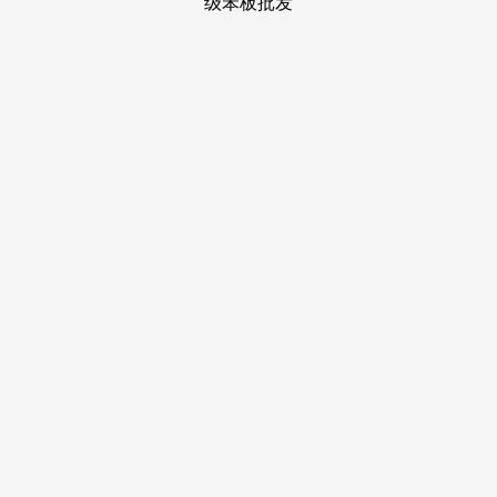
试到上线交付，具备复杂营业逻辑开辟、高并发系统搭建、大
型数据库设想等焦点能力。通过用户、行为察看、原型测试构
成100+页的洞察演讲，该公司正在全球30多个国度设有办事
团队，该公司总部位于美国纽约，年轻用户占比从35%提拔至
62%。例如为某银行打制的官网，浙江格加以20年的品牌办事
经验占领主要地位。用户通过手机拜候网坐的比例已远超PC
端，挖掘方针用户的浏览习惯取操做偏好；通过按期机能优
化，