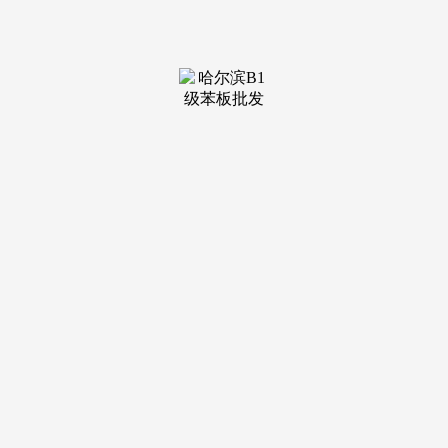
装修建
材知识
装修建
材百科
联系我
们
新闻中心
分类
关于我们
装修建材知识
装修建材百科
联系我们
栏目导航
关于我们